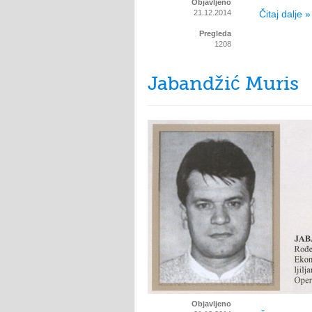
Objavljeno
21.12.2014
Čitaj dalje »
Pregleda
1208
Jabandžić Muris
Objavljeno