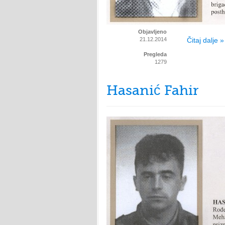
Objavljeno
21.12.2014
Čitaj dalje »
Pregleda
1279
Hasanić Fahir