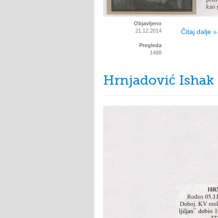
Objavljeno
21.12.2014
Čitaj dalje »
Pregleda
1488
Hrnjadović Ishak