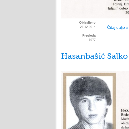
Objavljeno
21.12.2014
Čitaj dalje »
Pregleda
1977
Hasanbašić Salko