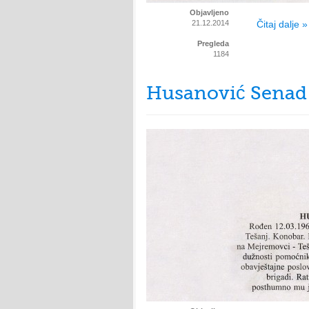
Objavljeno
21.12.2014
Čitaj dalje »
Pregleda
1184
Husanović Senad