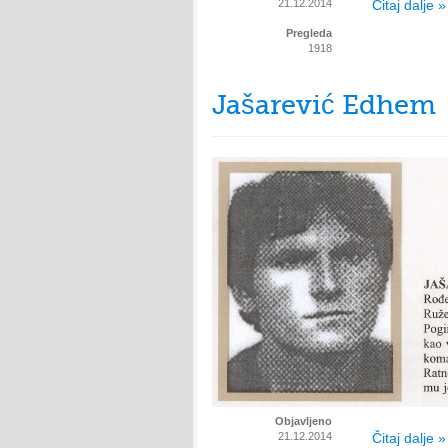
21.12.2014
Čitaj dalje »
Pregleda
1918
Jašarević Edhem
Objavljeno
21.12.2014
Čitaj dalje »