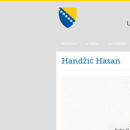
U
POČETNA
O NAMA
AKTIVNOSTI
Handžić Hasan