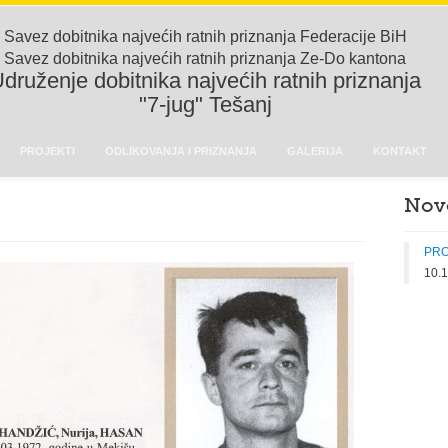
Savez dobitnika najvećih ratnih priznanja Federacije BiH
Savez dobitnika najvećih ratnih priznanja Ze-Do kantona
druženje dobitnika najvećih ratnih priznanja
"7-jug" Tešanj
PROJEKTI
ODLIKOVANJA I PRIZNANJA
GALERIJA
KONTAKT
Nov
PRO
10.