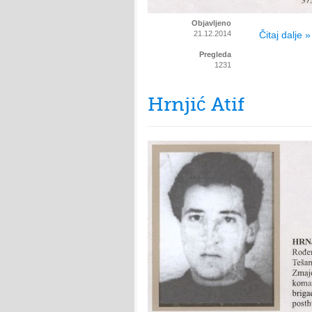
Objavljeno
21.12.2014
Čitaj dalje »
Pregleda
1231
Hrnjić Atif