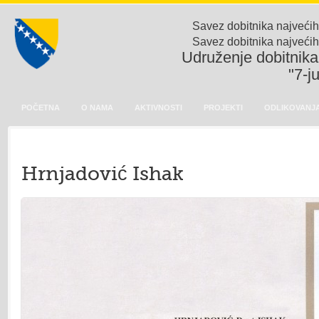
Savez dobitnika najvećih
Savez dobitnika najvećih
Udruženje dobitnika 
"7-j
POČETNA
O NAMA
AKTIVNOSTI
PROJEKTI
ODLIKOVANJA
Hrnjadović Ishak