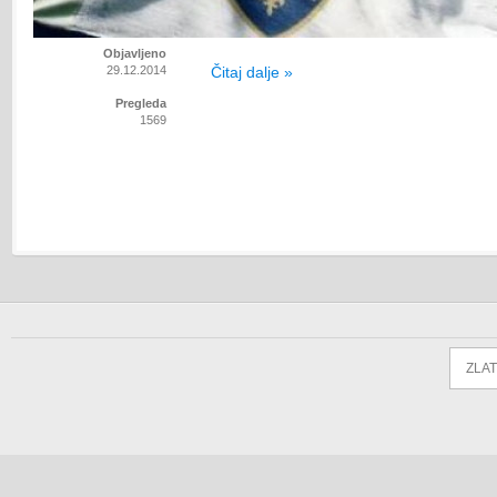
Objavljeno
29.12.2014
Čitaj dalje »
Pregleda
1569
ZLAT