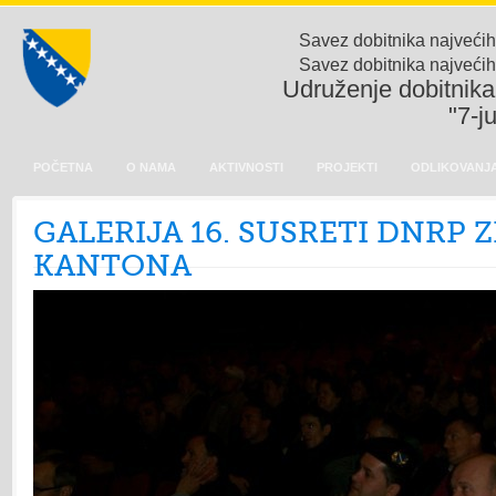
Savez dobitnika najvećih
Savez dobitnika najvećih
Udruženje dobitnika 
"7-j
POČETNA
O NAMA
AKTIVNOSTI
PROJEKTI
ODLIKOVANJA
GALERIJA 16. SUSRETI DNRP 
KANTONA