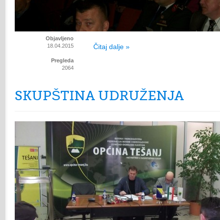
Objavljeno
18.04.2015
Čitaj dalje »
Pregleda
2064
SKUPŠTINA UDRUŽENJA