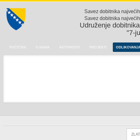
Savez dobitnika najvećih
Savez dobitnika najvećih
Udruženje dobitnika 
"7-j
POČETNA
O NAMA
AKTIVNOSTI
PROJEKTI
ODLIKOVANJA
ZLAT