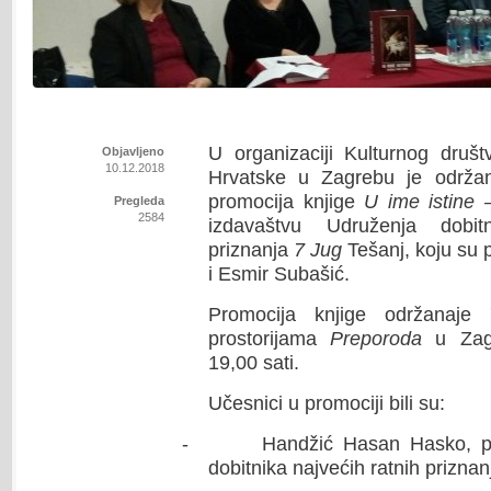
U organizaciji Kulturnog dru
Objavljeno
10.12.2018
Hrvatske u Zagrebu je održan
promocija knjige
U ime istine 
Pregleda
2584
izdavaštvu Udruženja dobit
priznanja
7 Jug
Tešanj, koju su p
i Esmir Subašić.
Promocija knjige održanaje
prostorijama
Preporoda
u Zag
19,00 sati.
U
česnici u promociji bili su:
-
Handžić Hasan Hasko, p
dobitnika najvećih ratnih prizna