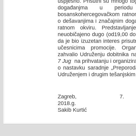
uspješno. Prisutni su mnogo to
događanjma u periodu
bosanskohercegovačkom ratnom
o dešavanjima i značajnim dog
ratnom okviru. Predstavljan
neuobičajeno dugo (od19,00 do 
da je bio izuzetan interes prisut
učesnicima promocije. Orga
zahvalio Udruženju dobitnika na
7 Jug
na prihvatanju i organizira
o nastavku saradnje „Preporo
Udruženjem i drugim tešanjskim i
Zagreb, 7. 
2018.g
Sakib Kurtić