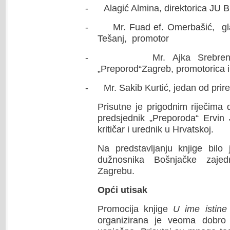
-
Alagić Almina, direktorica JU B
-
Mr. Fuad ef. Omerbašić, gl
Tešanj, promotor
-
Mr. Ajka Srebren
„Preporod“Zagreb, promotorica i
-
Mr. Sakib Kurtić, jedan od prir
Prisutne je prigodnim riječima 
predsjednik „Preporoda“ Ervin J
kritičar i urednik u Hrvatskoj.
Na predstavljanju knjige bilo j
dužnosnika Bošnjačke zaje
Zagrebu.
Opći utisak
Promocija knjige
U ime istine
organizirana je veoma dobro i