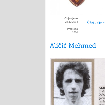
Objavljeno
23.12.2014
Čitaj dalje »
Pregleda
2600
Aličić Mehmed