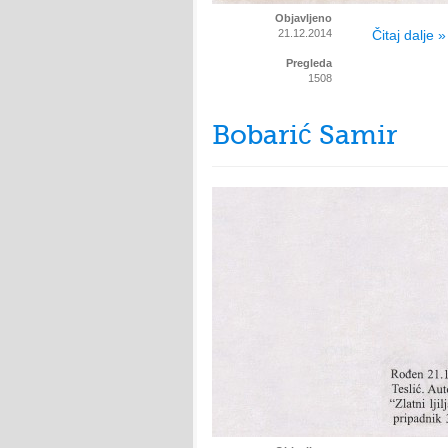
Objavljeno
21.12.2014
Čitaj dalje »
Pregleda
1508
Bobarić Samir