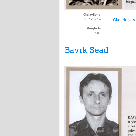
Objavljeno
21.12.2014
Čitaj dalje »
Pregleda
2061
Bavrk Sead