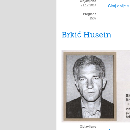
Objavljeno
21.12.2014
Čitaj dalje »
Pregleda
1537
Brkić Husein
Objavljeno