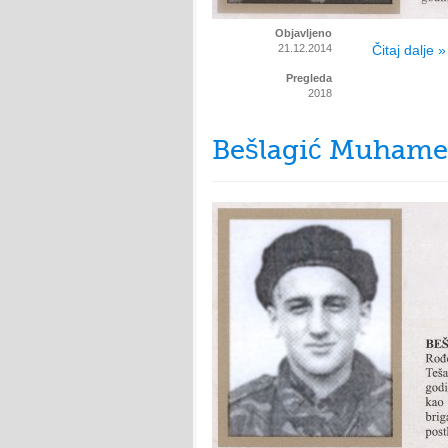
Objavljeno
21.12.2014
Čitaj dalje »
Pregleda
2018
Bešlagić Muham