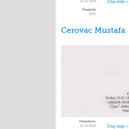
21.12.2014
Čitaj dalje »
Pregleda
1472
Cerovac Mustafa
Objavljeno
21.12.2014
Čitaj dalje »