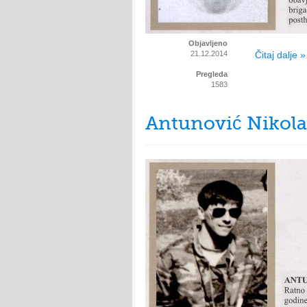
Objavljeno
21.12.2014
Čitaj dalje »
Pregleda
1583
Antunović Nikola