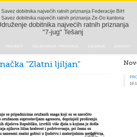
Savez dobitnika najvećih ratnih priznanja Federacije BiH
Savez dobitnika najvećih ratnih priznanja Ze-Do kantona
druženje dobitnika najvećih ratnih priznanja
"7-jug" Tešanj
PROJEKTI
ODLIKOVANJA I PRIZNANJA
GALERIJA
KONTAKT
Nov
ačka "Zlatni ljiljan"
PRO
10.