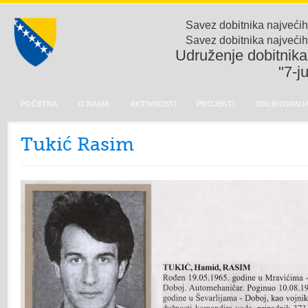
Savez dobitnika najvećih
Savez dobitnika najvećih
Udruženje dobitnika 
"7-j
POČETNA
O NAMA
AKTIVNOSTI
PROJEKTI
ODLIKOVANJA
Tukić Rasim