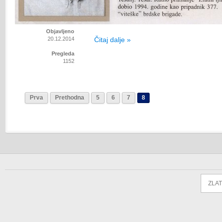
Objavljeno
20.12.2014
Čitaj dalje »
Pregleda
1152
Prva
Prethodna
5
6
7
8
ZLAT