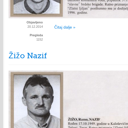
Objavljeno
20.12.2014
Čitaj dalje »
Pregleda
1152
Žižo Nazif