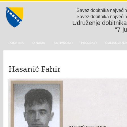
Savez dobitnika najvećih
Savez dobitnika najvećih
Udruženje dobitnika 
"7-j
POČETNA
O NAMA
AKTIVNOSTI
PROJEKTI
ODLIKOVANJA
Hasanić Fahir