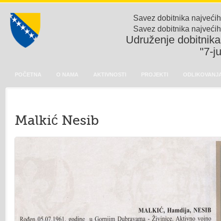
Savez dobitnika najvećih
Savez dobitnika najvećih
Udruženje dobitnika 
"7-j
POČETNA
O NAMA
AKTIVNOSTI
PROJEKTI
ODLIKOVANJA
Malkić Nesib