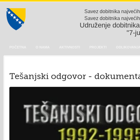
Savez dobitnika najvećih
Savez dobitnika najvećih
Udruženje dobitnika 
"7-j
POČETNA
O NAMA
AKTIVNOSTI
PROJEKTI
ODLIKOVANJA
Tešanjski odgovor - dokumenta